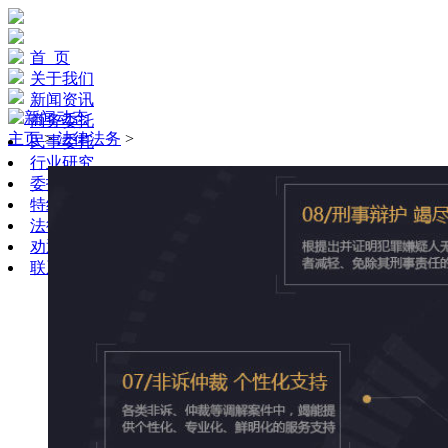
首 页
关于我们
新闻资讯
商务委托
主页
>
法律法务
>
民事委托
行业研究
委托须知
特约策划
法律法务
劝退小三
联系我们